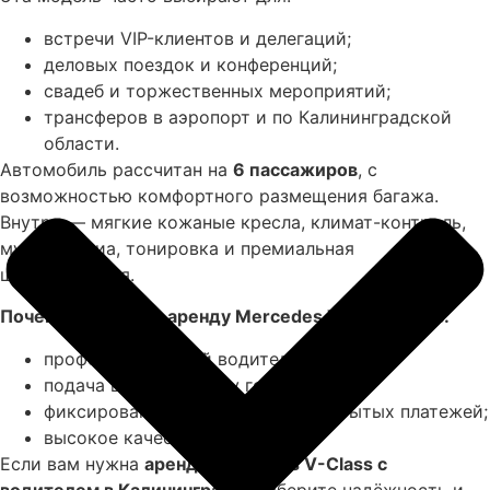
встречи VIP-клиентов и делегаций;
деловых поездок и конференций;
свадеб и торжественных мероприятий;
трансферов в аэропорт и по Калининградской
области.
Автомобиль рассчитан на
6 пассажиров
, с
возможностью комфортного размещения багажа.
Внутри — мягкие кожаные кресла, климат-контроль,
мультимедиа, тонировка и премиальная
шумоизоляция.
Почему выбирают аренду Mercedes V-Class у нас:
профессиональный водитель с опытом;
подача в любую точку города;
фиксированная стоимость без скрытых платежей;
высокое качество сервиса.
Если вам нужна
аренда Mercedes V-Class с
водителем в Калининграде
, выберите надёжность и