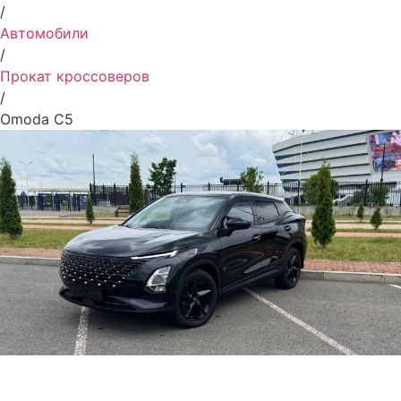
/
Автомобили
/
Прокат кроссоверов
/
Omoda C5